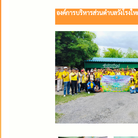
องค์การบริหารส่วนตำบลวังโรงใ