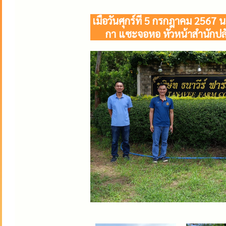
เมื่อวันศุกร์ที่ 5 กรกฎาคม 256
กา แซะจอหอ หัวหน้าสำนักปลัด